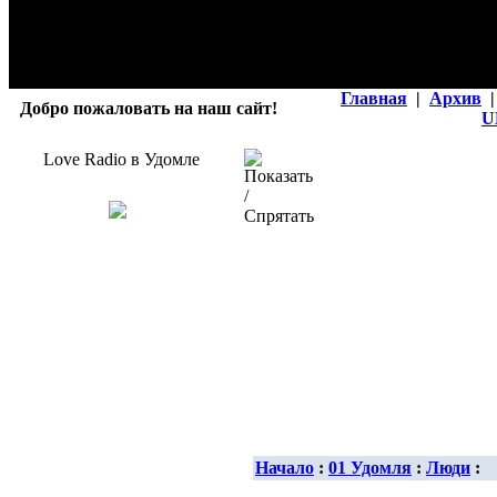
Главная
|
Архив
|
Добро пожаловать на наш сайт!
U
Love Radio в Удомле
Начало
:
01 Удомля
:
Люди
: