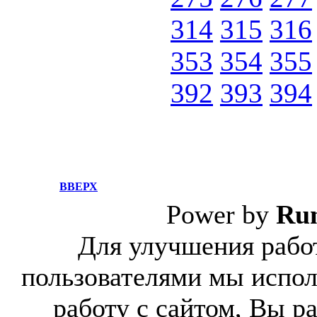
314
315
316
353
354
355
392
393
394
ВВЕРХ
Power by
Ru
Для улучшения работ
пользователями мы испол
работу с сайтом, Вы р