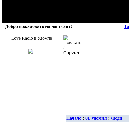
Добро пожаловать на наш сайт!
Г
Love Radio в Удомле
Начало
:
01 Удомля
:
Люди
: