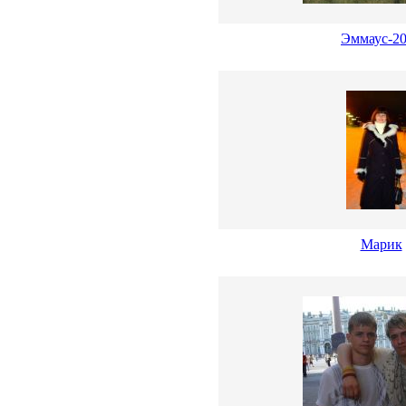
Эммаус-2
Марик