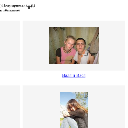
) Популярности (
)
 по убыванию)
Валя и Вася