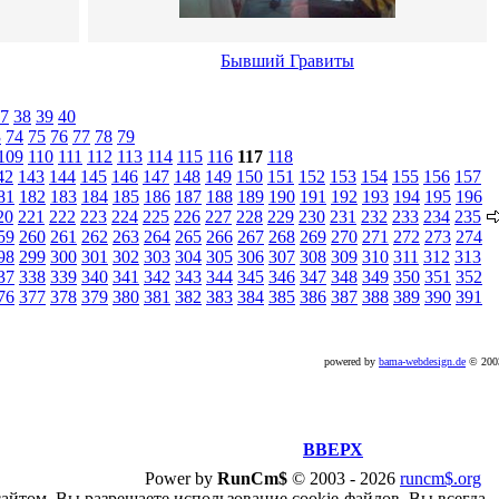
Бывший Гравиты
7
38
39
40
3
74
75
76
77
78
79
109
110
111
112
113
114
115
116
117
118
42
143
144
145
146
147
148
149
150
151
152
153
154
155
156
157
81
182
183
184
185
186
187
188
189
190
191
192
193
194
195
196
20
221
222
223
224
225
226
227
228
229
230
231
232
233
234
235
59
260
261
262
263
264
265
266
267
268
269
270
271
272
273
274
98
299
300
301
302
303
304
305
306
307
308
309
310
311
312
313
37
338
339
340
341
342
343
344
345
346
347
348
349
350
351
352
76
377
378
379
380
381
382
383
384
385
386
387
388
389
390
391
powered by
bama-webdesign.de
© 20
ВВЕРХ
Power by
RunCm$
©
2003 -
2026
runcm$.org
сайтом, Вы разрешаете использование cookie-файлов. Вы всегда