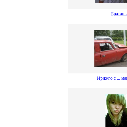
Братан
Ирижго с ... м