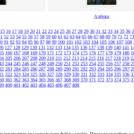
Алёнка
15
16
17
18
19
20
21
22
23
24
25
26
27
28
29
30
31
32
33
34
35
36
3
51
52
53
54
55
56
57
58
59
60
61
62
63
64
65
66
67
68
69
70
71
72
7
90
91
92
93
94
95
96
97
98
99
100
101
102
103
104
105
106
107
108
26
127
128
129
130
131
132
133
134
135
136
137
138
139
140
141
1
65
166
167
168
169
170
171
172
173
174
175
176
177
178
179
180
1
04
205
206
207
208
209
210
211
212
213
214
215
216
217
218
219
2
43
244
245
246
247
248
249
250
251
252
253
254
255
256
257
258
2
82
283
284
285
286
287
288
289
290
291
292
293
294
295
296
297
2
21
322
323
324
325
326
327
328
329
330
331
332
333
334
335
336
3
60
361
362
363
364
365
366
367
368
369
370
371
372
373
374
375
3
99
400
401
402
403
404
405
406
407
408
льзователями мы используем файлы cookie. Продолжая работу с 