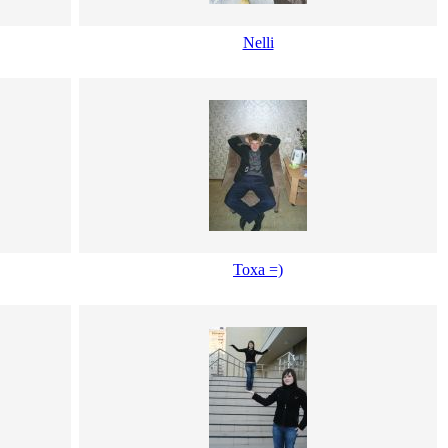
Nelli
Тоха =)