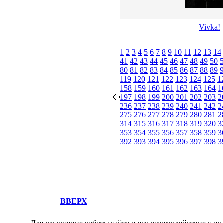
Vivka!
1
2
3
4
5
6
7
8
9
10
11
12
13
14
41
42
43
44
45
46
47
48
49
50
80
81
82
83
84
85
86
87
88
89
119
120
121
122
123
124
125
1
158
159
160
161
162
163
164
1
197
198
199
200
201
202
203
2
236
237
238
239
240
241
242
2
275
276
277
278
279
280
281
2
314
315
316
317
318
319
320
3
353
354
355
356
357
358
359
3
392
393
394
395
396
397
398
3
ВВЕРХ
Для улучшения работы сайта и его взаимодействия с по