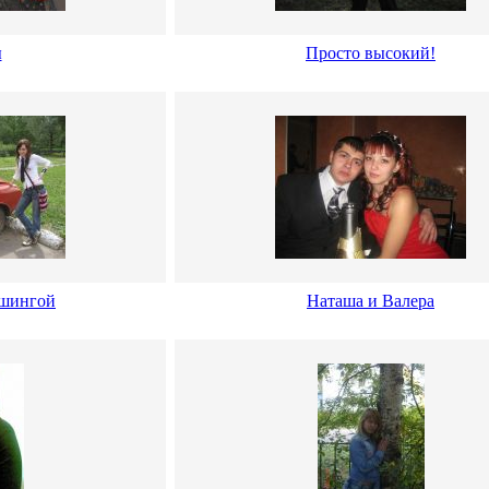
ы
Просто высокий!
ашингой
Наташа и Валера