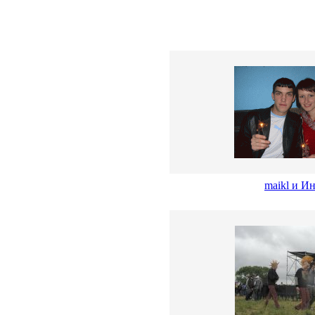
maikl и И