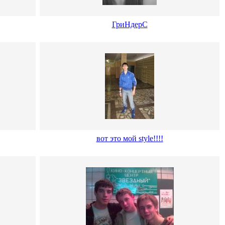
ГриНдерС
вот это мой style!!!!