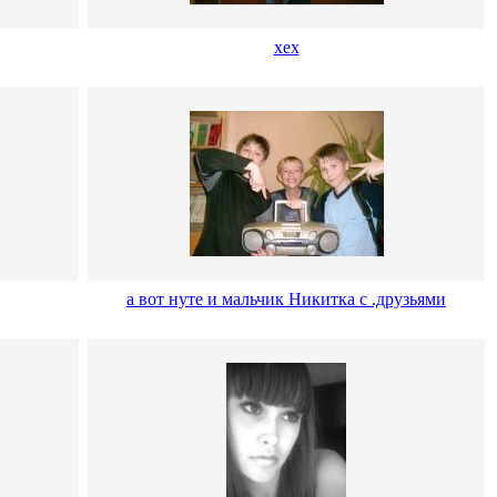
хех
а вот нуте и мальчик Никитка с .друзьями