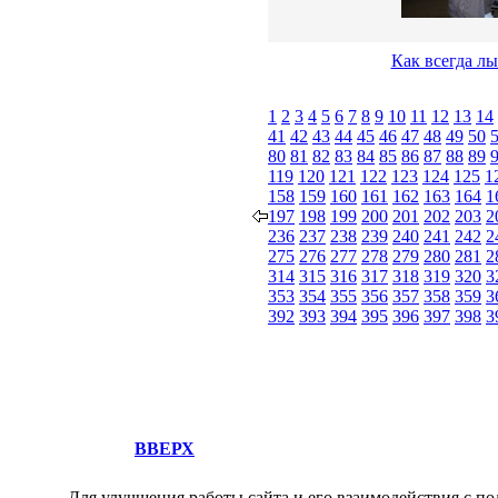
Как всегда лы
1
2
3
4
5
6
7
8
9
10
11
12
13
14
41
42
43
44
45
46
47
48
49
50
80
81
82
83
84
85
86
87
88
89
119
120
121
122
123
124
125
1
158
159
160
161
162
163
164
1
197
198
199
200
201
202
203
2
236
237
238
239
240
241
242
2
275
276
277
278
279
280
281
2
314
315
316
317
318
319
320
3
353
354
355
356
357
358
359
3
392
393
394
395
396
397
398
3
ВВЕРХ
Для улучшения работы сайта и его взаимодействия с по