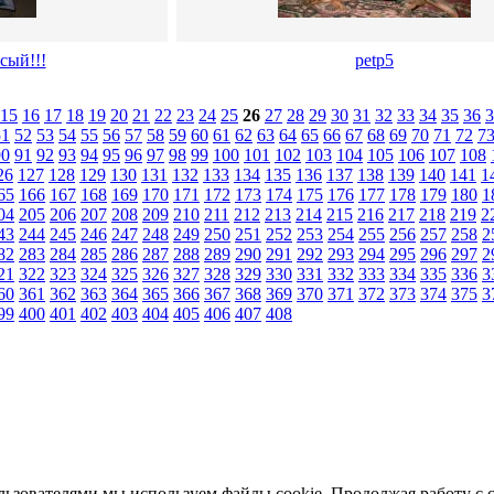
сый!!!
petp5
15
16
17
18
19
20
21
22
23
24
25
26
27
28
29
30
31
32
33
34
35
36
3
51
52
53
54
55
56
57
58
59
60
61
62
63
64
65
66
67
68
69
70
71
72
7
90
91
92
93
94
95
96
97
98
99
100
101
102
103
104
105
106
107
108
26
127
128
129
130
131
132
133
134
135
136
137
138
139
140
141
1
65
166
167
168
169
170
171
172
173
174
175
176
177
178
179
180
1
04
205
206
207
208
209
210
211
212
213
214
215
216
217
218
219
2
43
244
245
246
247
248
249
250
251
252
253
254
255
256
257
258
2
82
283
284
285
286
287
288
289
290
291
292
293
294
295
296
297
2
21
322
323
324
325
326
327
328
329
330
331
332
333
334
335
336
3
60
361
362
363
364
365
366
367
368
369
370
371
372
373
374
375
3
99
400
401
402
403
404
405
406
407
408
льзователями мы используем файлы cookie. Продолжая работу с 