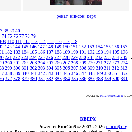
ренат, никсон, керя
7
38
39
40
3
74
75
76
77
78
79
109
110
111
112
113
114
115
116
117
118
42
143
144
145
146
147
148
149
150
151
152
153
154
155
156
157
81
182
183
184
185
186
187
188
189
190
191
192
193
194
195
196
20
221
222
223
224
225
226
227
228
229
230
231
232
233
234
235
59
260
261
262
263
264
265
266
267
268
269
270
271
272
273
274
98
299
300
301
302
303
304
305
306
307
308
309
310
311
312
313
37
338
339
340
341
342
343
344
345
346
347
348
349
350
351
352
76
377
378
379
380
381
382
383
384
385
386
387
388
389
390
391
powered by
bama-webdesign.de
© 20
ВВЕРХ
Power by
RunCm$
©
2003 -
2026
runcm$.org
сайтом, Вы разрешаете использование cookie-файлов. Вы всегда