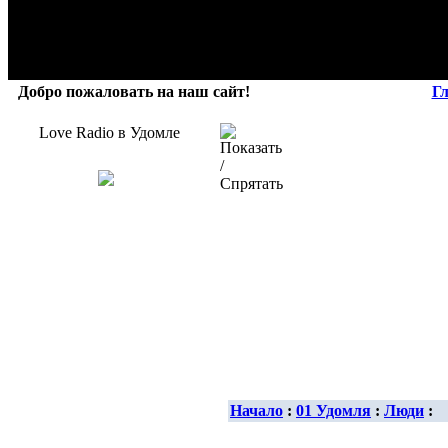
Добро пожаловать на наш сайт!
Г
Love Radio в Удомле
Начало
:
01 Удомля
:
Люди
: