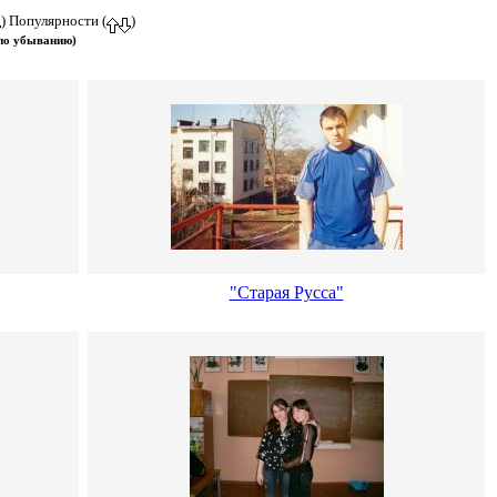
) Популярности (
)
 по убыванию)
"Старая Русса"