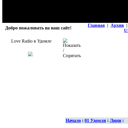
Главная
|
Архив
|
Добро пожаловать на наш сайт!
U
Love Radio в Удомле
Начало
:
01 Удомля
:
Люди
: