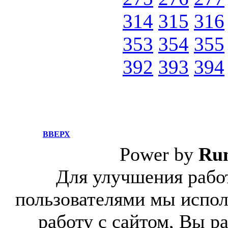
314
315
316
353
354
355
392
393
394
ВВЕРХ
Power by
Ru
Для улучшения работ
пользователями мы испол
работу с сайтом, Вы р