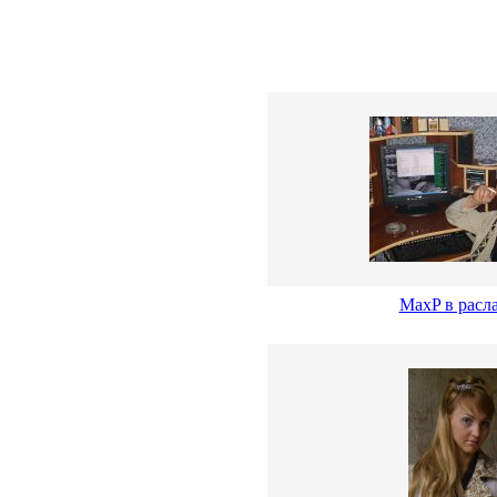
MaxP в расл