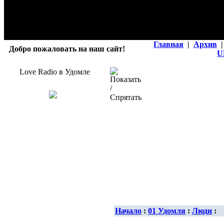
Главная
|
Архив
|
Добро пожаловать на наш сайт!
U
Love Radio в Удомле
Начало
:
01 Удомля
:
Люди
: