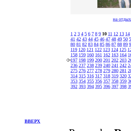
на отдых
1
2
3
4
5
6
7
8
9
10
11
12
13
14
41
42
43
44
45
46
47
48
49
50
80
81
82
83
84
85
86
87
88
89
119
120
121
122
123
124
125
1
158
159
160
161
162
163
164
1
197
198
199
200
201
202
203
2
236
237
238
239
240
241
242
2
275
276
277
278
279
280
281
2
314
315
316
317
318
319
320
3
353
354
355
356
357
358
359
3
392
393
394
395
396
397
398
3
ВВЕРХ