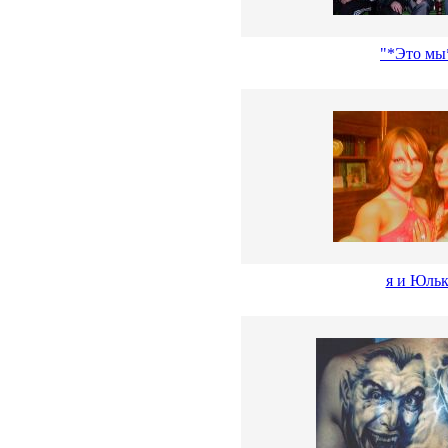
"*Это мы
я и Юльк