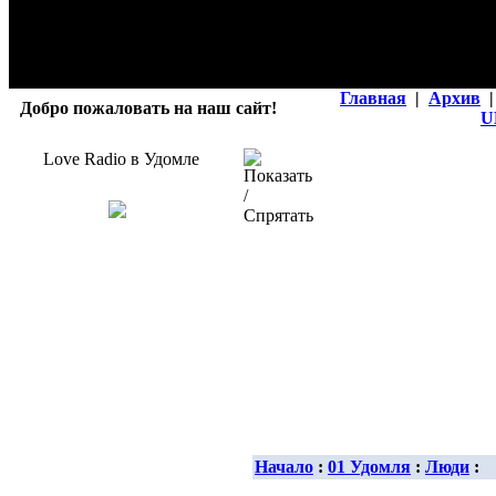
Главная
|
Архив
|
Добро пожаловать на наш сайт!
U
Love Radio в Удомле
Начало
:
01 Удомля
:
Люди
: