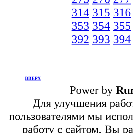
314
315
316
353
354
355
392
393
394
ВВЕРХ
Power by
Ru
Для улучшения работ
пользователями мы испол
работу с сайтом, Вы р