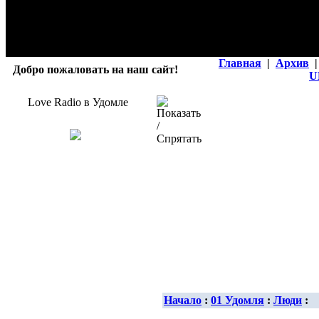
Главная
|
Архив
|
Добро пожаловать на наш сайт!
U
Love Radio в Удомле
Начало
:
01 Удомля
:
Люди
: