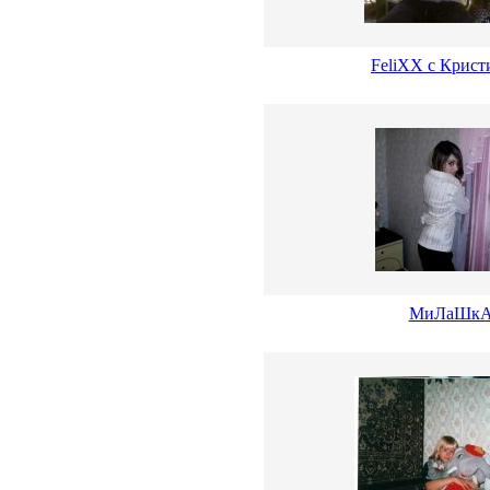
FeliXX с Крист
МиЛаШкА