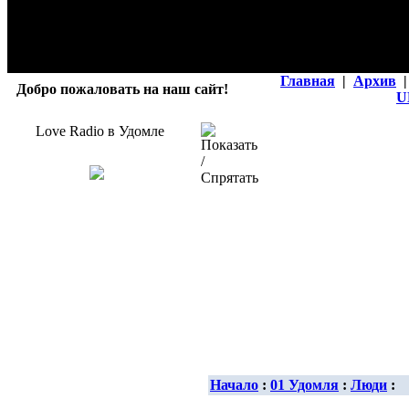
Главная
|
Архив
|
Добро пожаловать на наш сайт!
U
Love Radio в Удомле
Начало
:
01 Удомля
:
Люди
: