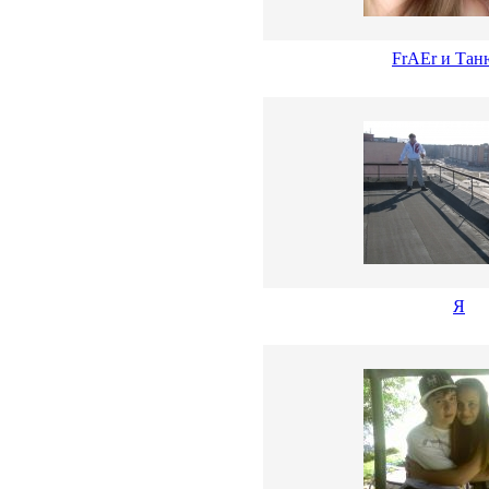
FrAEr и Та
Я