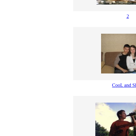
2
CooL and S