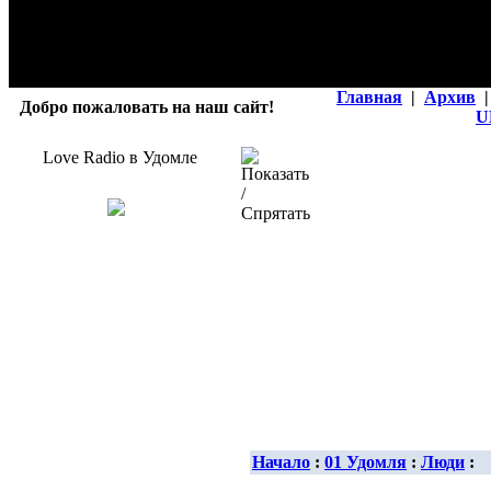
Главная
|
Архив
|
Добро пожаловать на наш сайт!
U
Love Radio в Удомле
Начало
:
01 Удомля
:
Люди
: