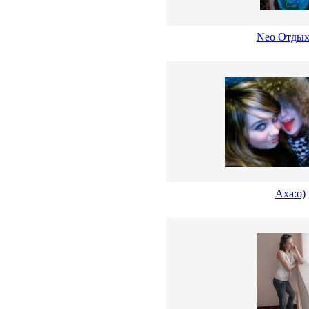
Neo Отдых
Аха:о)