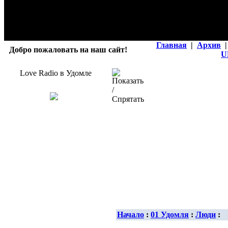
Главная
|
Архив
|
Добро пожаловать на наш сайт!
U
Love Radio в Удомле
Начало
:
01 Удомля
:
Люди
: