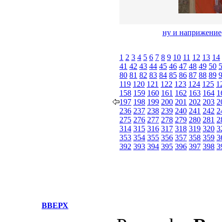
ну и наприжение(
1
2
3
4
5
6
7
8
9
10
11
12
13
14
41
42
43
44
45
46
47
48
49
50
80
81
82
83
84
85
86
87
88
89
119
120
121
122
123
124
125
1
158
159
160
161
162
163
164
1
197
198
199
200
201
202
203
2
236
237
238
239
240
241
242
2
275
276
277
278
279
280
281
2
314
315
316
317
318
319
320
3
353
354
355
356
357
358
359
3
392
393
394
395
396
397
398
3
ВВЕРХ