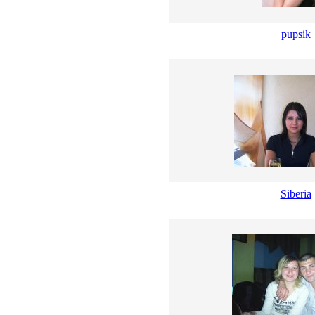
pupsik
Siberia