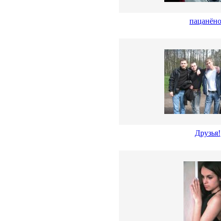
пацанён
Друзья!