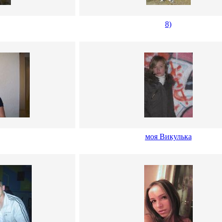
8)
моя Викулька