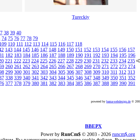
Tureckiy
7
38
39
40
3
74
75
76
77
78
79
109
110
111
112
113
114
115
116
117
118
42
143
144
145
146
147
148
149
150
151
152
153
154
155
156
157
81
182
183
184
185
186
187
188
189
190
191
192
193
194
195
196
20
221
222
223
224
225
226
227
228
229
230
231
232
233
234
235
59
260
261
262
263
264
265
266
267
268
269
270
271
272
273
274
98
299
300
301
302
303
304
305
306
307
308
309
310
311
312
313
37
338
339
340
341
342
343
344
345
346
347
348
349
350
351
352
76
377
378
379
380
381
382
383
384
385
386
387
388
389
390
391
powered by
bama-webdesign.de
© 20
ВВЕРХ
Power by
RunCm$
©
2003 -
2026
runcm$.org
сайтом, Вы разрешаете использование cookie-файлов. Вы всегда