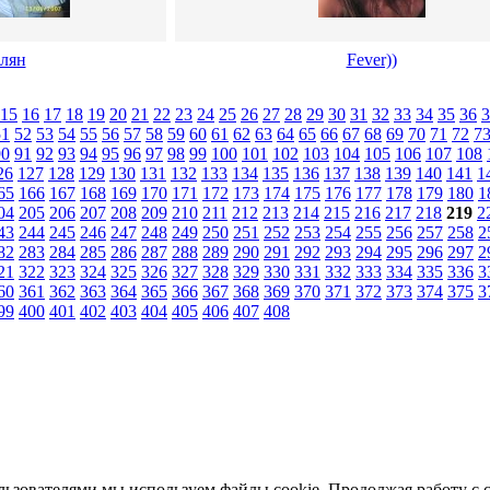
лян
Fever))
15
16
17
18
19
20
21
22
23
24
25
26
27
28
29
30
31
32
33
34
35
36
3
51
52
53
54
55
56
57
58
59
60
61
62
63
64
65
66
67
68
69
70
71
72
7
90
91
92
93
94
95
96
97
98
99
100
101
102
103
104
105
106
107
108
26
127
128
129
130
131
132
133
134
135
136
137
138
139
140
141
1
65
166
167
168
169
170
171
172
173
174
175
176
177
178
179
180
1
04
205
206
207
208
209
210
211
212
213
214
215
216
217
218
219
2
43
244
245
246
247
248
249
250
251
252
253
254
255
256
257
258
2
82
283
284
285
286
287
288
289
290
291
292
293
294
295
296
297
2
21
322
323
324
325
326
327
328
329
330
331
332
333
334
335
336
3
60
361
362
363
364
365
366
367
368
369
370
371
372
373
374
375
3
99
400
401
402
403
404
405
406
407
408
льзователями мы используем файлы cookie. Продолжая работу с 