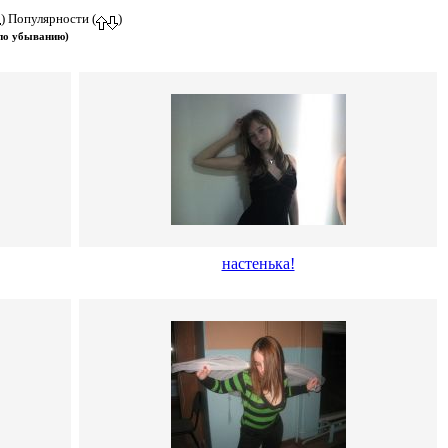
) Популярности (
)
 по убыванию)
настенька!