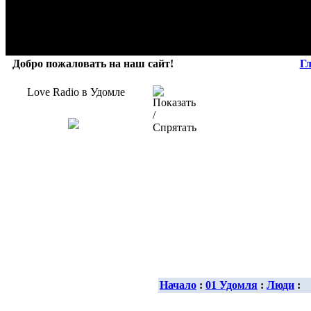
Добро пожаловать на наш сайт!
Г
Love Radio в Удомле
Начало
:
01 Удомля
:
Люди
: