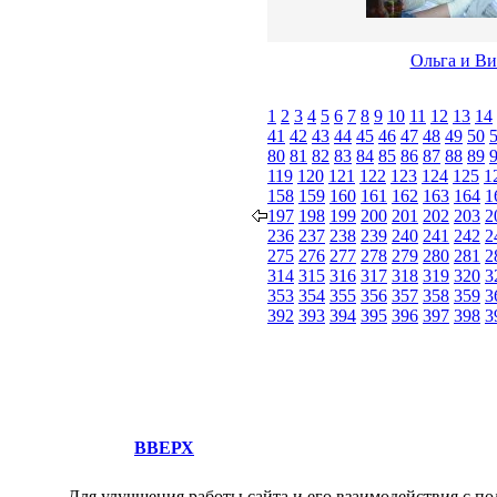
Ольга и Ви
1
2
3
4
5
6
7
8
9
10
11
12
13
14
41
42
43
44
45
46
47
48
49
50
80
81
82
83
84
85
86
87
88
89
119
120
121
122
123
124
125
1
158
159
160
161
162
163
164
1
197
198
199
200
201
202
203
2
236
237
238
239
240
241
242
2
275
276
277
278
279
280
281
2
314
315
316
317
318
319
320
3
353
354
355
356
357
358
359
3
392
393
394
395
396
397
398
3
ВВЕРХ
Для улучшения работы сайта и его взаимодействия с по