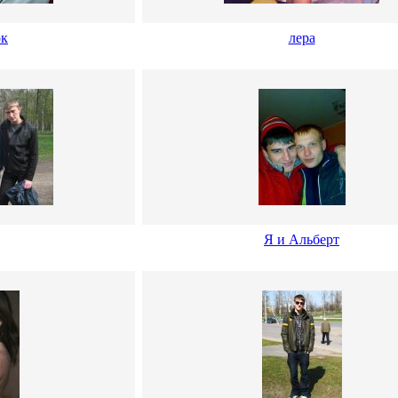
ок
лера
Я и Альберт