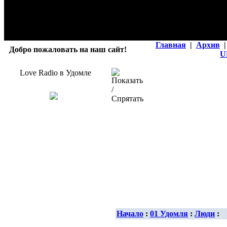
Главная
|
Архив
|
Добро пожаловать на наш сайт!
U
Love Radio в Удомле
Начало
:
01 Удомля
:
Люди
: