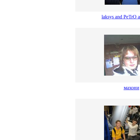
laksys and PeTrO a
махони