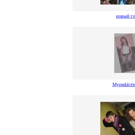
новый г
МурмЫсё