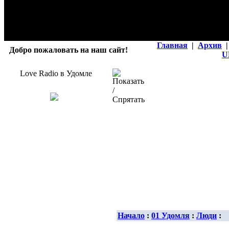
Главная
|
Архив
|
Добро пожаловать на наш сайт!
U
Love Radio в Удомле
Начало
:
01 Удомля
:
Люди
: