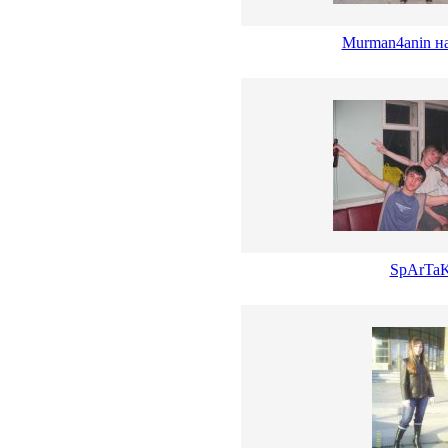
Murman4anin на
SpArTa