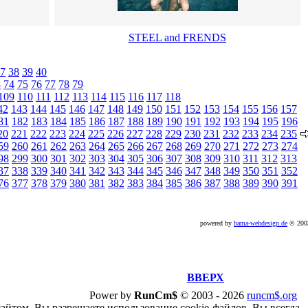
STEEL and FRENDS
7
38
39
40
3
74
75
76
77
78
79
109
110
111
112
113
114
115
116
117
118
42
143
144
145
146
147
148
149
150
151
152
153
154
155
156
157
81
182
183
184
185
186
187
188
189
190
191
192
193
194
195
196
20
221
222
223
224
225
226
227
228
229
230
231
232
233
234
235
59
260
261
262
263
264
265
266
267
268
269
270
271
272
273
274
98
299
300
301
302
303
304
305
306
307
308
309
310
311
312
313
37
338
339
340
341
342
343
344
345
346
347
348
349
350
351
352
76
377
378
379
380
381
382
383
384
385
386
387
388
389
390
391
powered by
bama-webdesign.de
© 20
ВВЕРХ
Power by
RunCm$
©
2003 -
2026
runcm$.org
сайтом, Вы разрешаете использование cookie-файлов. Вы всегда