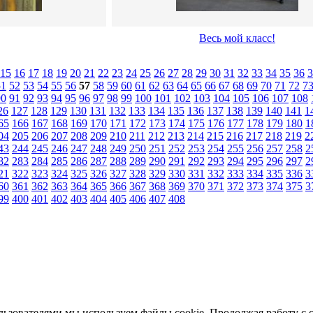
Весь мой класс!
15
16
17
18
19
20
21
22
23
24
25
26
27
28
29
30
31
32
33
34
35
36
3
51
52
53
54
55
56
57
58
59
60
61
62
63
64
65
66
67
68
69
70
71
72
7
90
91
92
93
94
95
96
97
98
99
100
101
102
103
104
105
106
107
108
26
127
128
129
130
131
132
133
134
135
136
137
138
139
140
141
1
65
166
167
168
169
170
171
172
173
174
175
176
177
178
179
180
1
04
205
206
207
208
209
210
211
212
213
214
215
216
217
218
219
2
43
244
245
246
247
248
249
250
251
252
253
254
255
256
257
258
2
82
283
284
285
286
287
288
289
290
291
292
293
294
295
296
297
2
21
322
323
324
325
326
327
328
329
330
331
332
333
334
335
336
3
60
361
362
363
364
365
366
367
368
369
370
371
372
373
374
375
3
99
400
401
402
403
404
405
406
407
408
льзователями мы используем файлы cookie. Продолжая работу с 