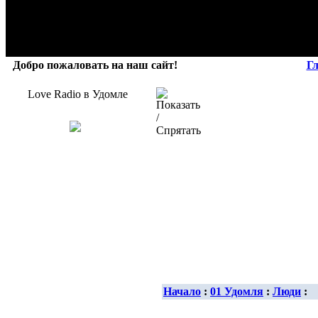
Добро пожаловать на наш сайт!
Г
Love Radio в Удомле
Начало
:
01 Удомля
:
Люди
: