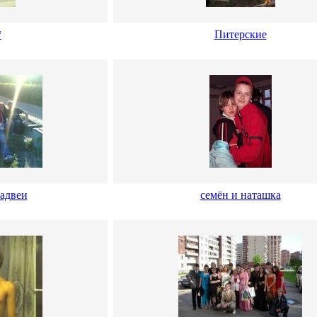
*
Питерские
адвеи
семён и наташка