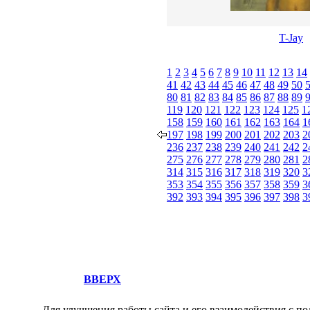
T-Jay
1
2
3
4
5
6
7
8
9
10
11
12
13
14
41
42
43
44
45
46
47
48
49
50
80
81
82
83
84
85
86
87
88
89
119
120
121
122
123
124
125
1
158
159
160
161
162
163
164
1
197
198
199
200
201
202
203
2
236
237
238
239
240
241
242
2
275
276
277
278
279
280
281
2
314
315
316
317
318
319
320
3
353
354
355
356
357
358
359
3
392
393
394
395
396
397
398
3
ВВЕРХ
Для улучшения работы сайта и его взаимодействия с по