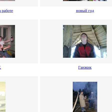
 работе
новый год
K
Ганжик