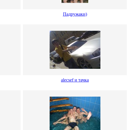
Падружаки)
alecsef и тачка