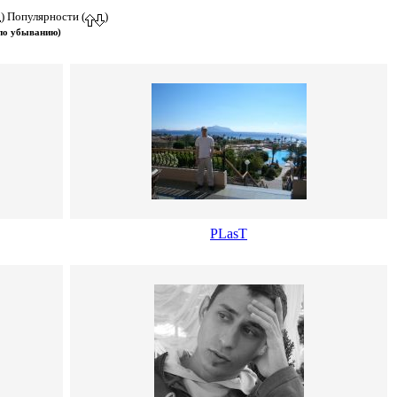
) Популярности (
)
 по убыванию)
PLasT