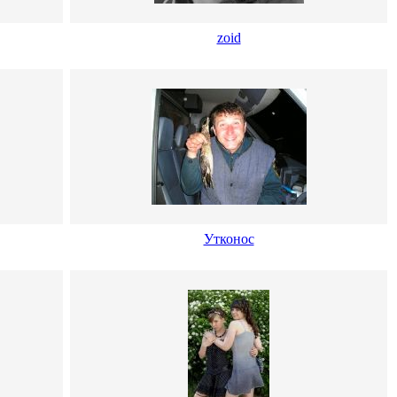
zoid
Утконос