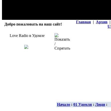
Главная
|
Архив
|
Добро пожаловать на наш сайт!
U
Love Radio в Удомле
Начало
:
01 Удомля
:
Люди
: