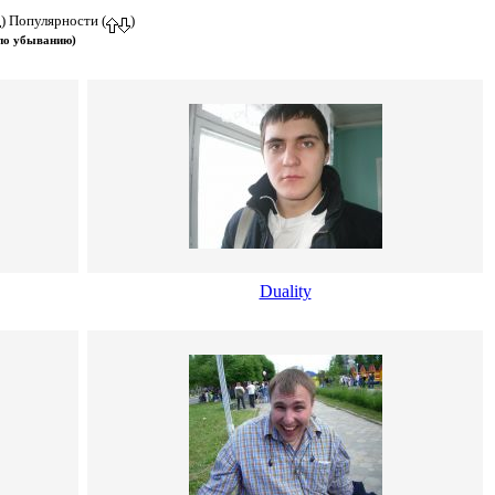
) Популярности (
)
 по убыванию)
Duality