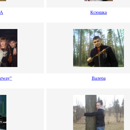
кА
Ксюшка
arway"
Валера