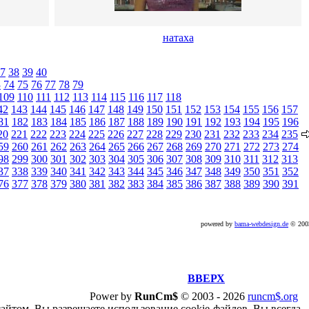
натаха
7
38
39
40
3
74
75
76
77
78
79
109
110
111
112
113
114
115
116
117
118
42
143
144
145
146
147
148
149
150
151
152
153
154
155
156
157
81
182
183
184
185
186
187
188
189
190
191
192
193
194
195
196
20
221
222
223
224
225
226
227
228
229
230
231
232
233
234
235
59
260
261
262
263
264
265
266
267
268
269
270
271
272
273
274
98
299
300
301
302
303
304
305
306
307
308
309
310
311
312
313
37
338
339
340
341
342
343
344
345
346
347
348
349
350
351
352
76
377
378
379
380
381
382
383
384
385
386
387
388
389
390
391
powered by
bama-webdesign.de
© 20
ВВЕРХ
Power by
RunCm$
©
2003 -
2026
runcm$.org
сайтом, Вы разрешаете использование cookie-файлов. Вы всегда