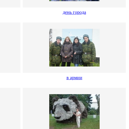
день города
в армии