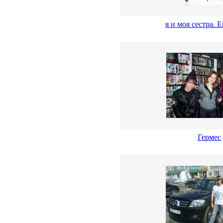
я и моя сестра. 
Гермес