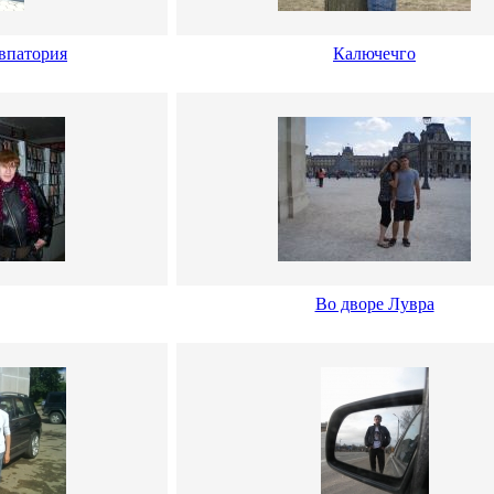
Евпатория
Калючечго
Во дворе Лувра