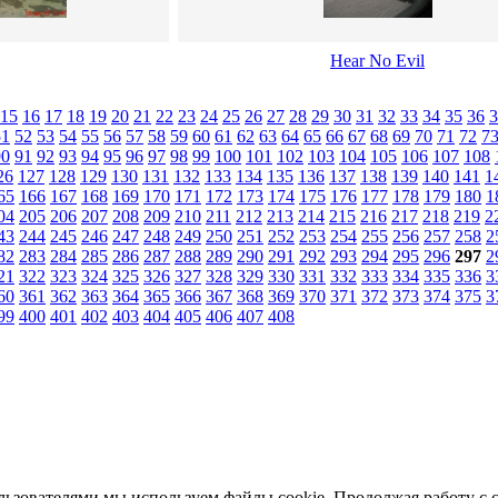
Hear No Evil
15
16
17
18
19
20
21
22
23
24
25
26
27
28
29
30
31
32
33
34
35
36
3
51
52
53
54
55
56
57
58
59
60
61
62
63
64
65
66
67
68
69
70
71
72
7
90
91
92
93
94
95
96
97
98
99
100
101
102
103
104
105
106
107
108
26
127
128
129
130
131
132
133
134
135
136
137
138
139
140
141
1
65
166
167
168
169
170
171
172
173
174
175
176
177
178
179
180
1
04
205
206
207
208
209
210
211
212
213
214
215
216
217
218
219
2
43
244
245
246
247
248
249
250
251
252
253
254
255
256
257
258
2
82
283
284
285
286
287
288
289
290
291
292
293
294
295
296
297
2
21
322
323
324
325
326
327
328
329
330
331
332
333
334
335
336
3
60
361
362
363
364
365
366
367
368
369
370
371
372
373
374
375
3
99
400
401
402
403
404
405
406
407
408
льзователями мы используем файлы cookie. Продолжая работу с 