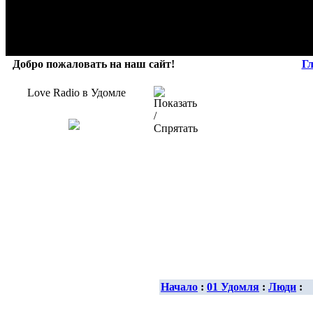
Добро пожаловать на наш сайт!
Г
Love Radio в Удомле
Начало
:
01 Удомля
:
Люди
: