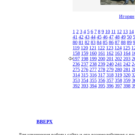
Игорян
1
2
3
4
5
6
7
8
9
10
11
12
13
14
41
42
43
44
45
46
47
48
49
50
80
81
82
83
84
85
86
87
88
89
119
120
121
122
123
124
125
1
158
159
160
161
162
163
164
1
197
198
199
200
201
202
203
2
236
237
238
239
240
241
242
2
275
276
277
278
279
280
281
2
314
315
316
317
318
319
320
3
353
354
355
356
357
358
359
3
392
393
394
395
396
397
398
3
ВВЕРХ
Для улучшения работы сайта и его взаимодействия с по