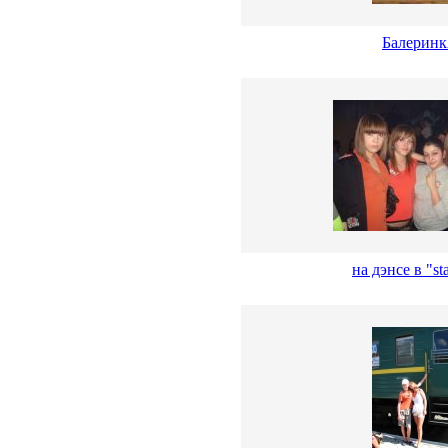
Балерин
на дэнсе в "st