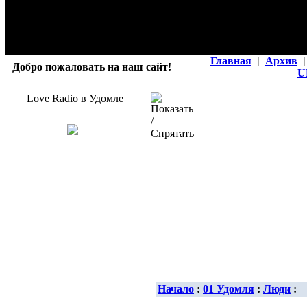
Главная
|
Архив
|
Добро пожаловать на наш сайт!
U
Love Radio в Удомле
Начало
:
01 Удомля
:
Люди
: