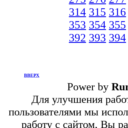
314
315
316
353
354
355
392
393
394
ВВЕРХ
Power by
Ru
Для улучшения работ
пользователями мы испол
работу с сайтом, Вы р