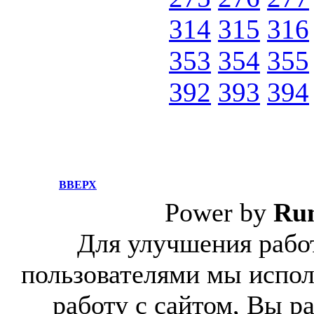
314
315
316
353
354
355
392
393
394
ВВЕРХ
Power by
Ru
Для улучшения работ
пользователями мы испол
работу с сайтом, Вы р