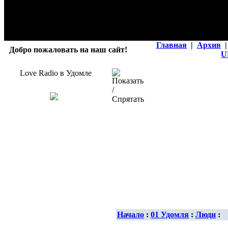
Главная
|
Архив
|
Добро пожаловать на наш сайт!
U
Love Radio в Удомле
Начало
:
01 Удомля
:
Люди
: