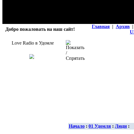
Главная
|
Архив
|
Добро пожаловать на наш сайт!
U
Love Radio в Удомле
Начало
:
01 Удомля
:
Люди
: