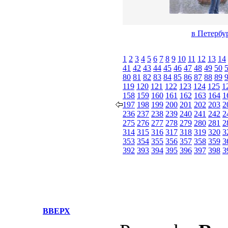
в Петербу
1
2
3
4
5
6
7
8
9
10
11
12
13
14
41
42
43
44
45
46
47
48
49
50
80
81
82
83
84
85
86
87
88
89
119
120
121
122
123
124
125
1
158
159
160
161
162
163
164
1
197
198
199
200
201
202
203
2
236
237
238
239
240
241
242
2
275
276
277
278
279
280
281
2
314
315
316
317
318
319
320
3
353
354
355
356
357
358
359
3
392
393
394
395
396
397
398
3
ВВЕРХ