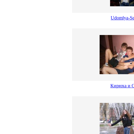
Udomlya-Se
Кирюха и 