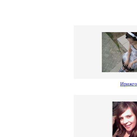
Ирижго