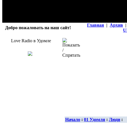
Главная
|
Архив
|
Добро пожаловать на наш сайт!
U
Love Radio в Удомле
Начало
:
01 Удомля
:
Люди
: