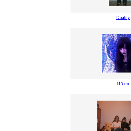
Duality
Ибзел