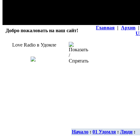
Главная
|
Архив
|
Добро пожаловать на наш сайт!
U
Love Radio в Удомле
Начало
:
01 Удомля
:
Люди
: