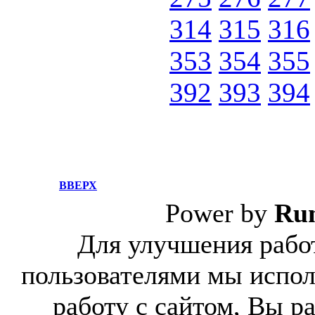
314
315
316
353
354
355
392
393
394
ВВЕРХ
Power by
Ru
Для улучшения работ
пользователями мы испол
работу с сайтом, Вы р