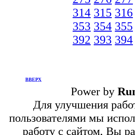
314
315
316
353
354
355
392
393
394
ВВЕРХ
Power by
Ru
Для улучшения работ
пользователями мы испол
работу с сайтом, Вы р