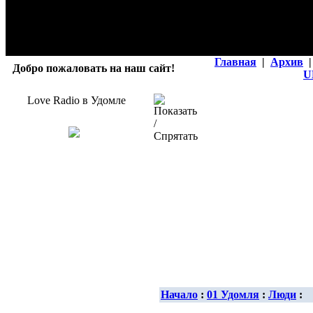
Главная
|
Архив
|
Добро пожаловать на наш сайт!
U
Love Radio в Удомле
Начало
:
01 Удомля
:
Люди
: