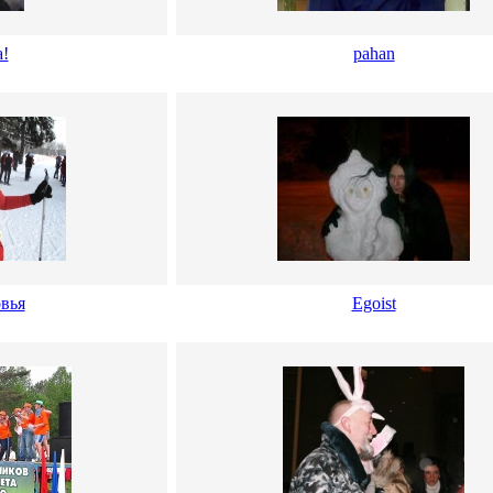
!
pahan
вья
Egoist