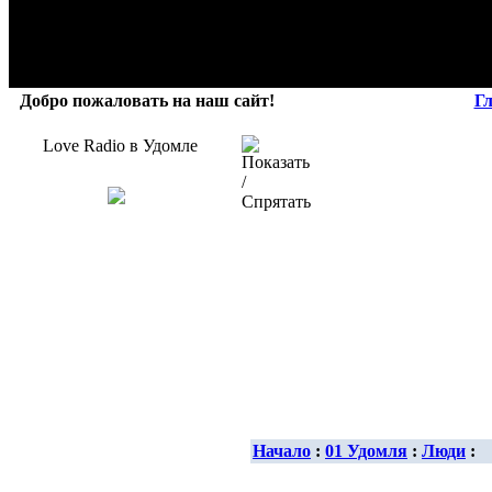
Добро пожаловать на наш сайт!
Г
Love Radio в Удомле
Начало
:
01 Удомля
:
Люди
: