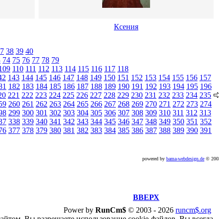
Ксения
7
38
39
40
3
74
75
76
77
78
79
109
110
111
112
113
114
115
116
117
118
42
143
144
145
146
147
148
149
150
151
152
153
154
155
156
157
81
182
183
184
185
186
187
188
189
190
191
192
193
194
195
196
20
221
222
223
224
225
226
227
228
229
230
231
232
233
234
235
59
260
261
262
263
264
265
266
267
268
269
270
271
272
273
274
98
299
300
301
302
303
304
305
306
307
308
309
310
311
312
313
37
338
339
340
341
342
343
344
345
346
347
348
349
350
351
352
76
377
378
379
380
381
382
383
384
385
386
387
388
389
390
391
powered by
bama-webdesign.de
© 20
ВВЕРХ
Power by
RunCm$
©
2003 -
2026
runcm$.org
сайтом, Вы разрешаете использование cookie-файлов. Вы всегда