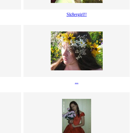
Sk8ergirl!!
...