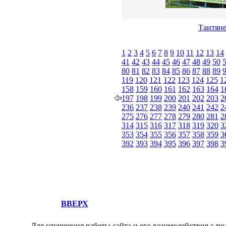
Таитян
1
2
3
4
5
6
7
8
9
10
11
12
13
14
41
42
43
44
45
46
47
48
49
50
80
81
82
83
84
85
86
87
88
89
119
120
121
122
123
124
125
1
158
159
160
161
162
163
164
1
197
198
199
200
201
202
203
2
236
237
238
239
240
241
242
2
275
276
277
278
279
280
281
2
314
315
316
317
318
319
320
3
353
354
355
356
357
358
359
3
392
393
394
395
396
397
398
3
ВВЕРХ
Для улучшения работы сайта и его взаимодействия с по