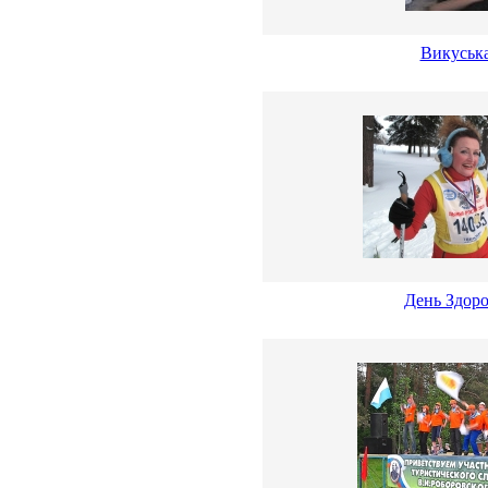
Викуська
День Здоро