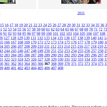
е
2011
15
16
17
18
19
20
21
22
23
24
25
26
27
28
29
30
31
32
33
34
35
36
3
51
52
53
54
55
56
57
58
59
60
61
62
63
64
65
66
67
68
69
70
71
72
7
90
91
92
93
94
95
96
97
98
99
100
101
102
103
104
105
106
107
108
26
127
128
129
130
131
132
133
134
135
136
137
138
139
140
141
1
65
166
167
168
169
170
171
172
173
174
175
176
177
178
179
180
1
04
205
206
207
208
209
210
211
212
213
214
215
216
217
218
219
2
43
244
245
246
247
248
249
250
251
252
253
254
255
256
257
258
2
82
283
284
285
286
287
288
289
290
291
292
293
294
295
296
297
2
21
322
323
324
325
326
327
328
329
330
331
332
333
334
335
336
3
60
361
362
363
364
365
366
367
368
369
370
371
372
373
374
375
3
99
400
401
402
403
404
405
406
407
408
льзователями мы используем файлы cookie. Продолжая работу с 