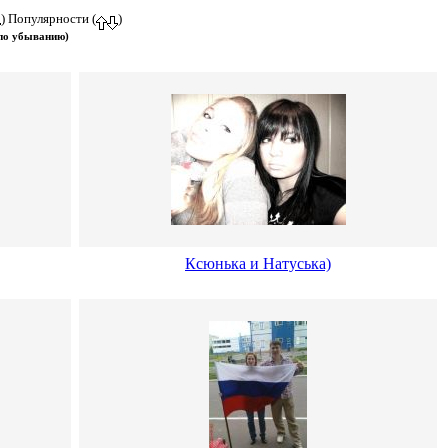
) Популярности (
)
 по убыванию)
Ксюнька и Натуська)