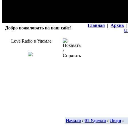
Главная
|
Архив
|
Добро пожаловать на наш сайт!
U
Love Radio в Удомле
Начало
:
01 Удомля
:
Люди
: