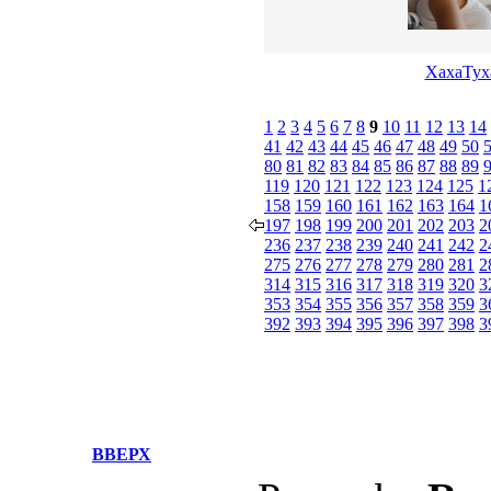
ХахаТух
1
2
3
4
5
6
7
8
9
10
11
12
13
14
41
42
43
44
45
46
47
48
49
50
80
81
82
83
84
85
86
87
88
89
119
120
121
122
123
124
125
1
158
159
160
161
162
163
164
1
197
198
199
200
201
202
203
2
236
237
238
239
240
241
242
2
275
276
277
278
279
280
281
2
314
315
316
317
318
319
320
3
353
354
355
356
357
358
359
3
392
393
394
395
396
397
398
3
ВВЕРХ