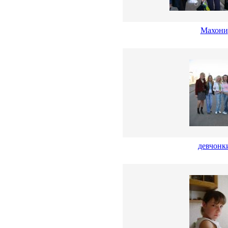
Махони
девчонк