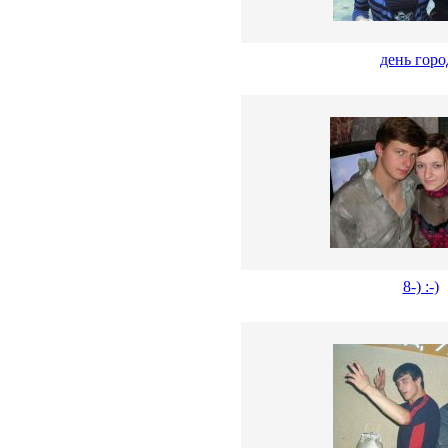
день горо
8-) :-)