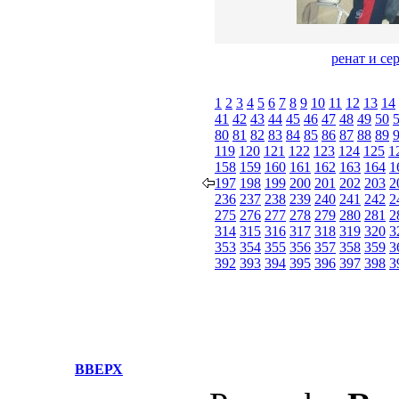
ренат и се
1
2
3
4
5
6
7
8
9
10
11
12
13
14
41
42
43
44
45
46
47
48
49
50
80
81
82
83
84
85
86
87
88
89
119
120
121
122
123
124
125
1
158
159
160
161
162
163
164
1
197
198
199
200
201
202
203
2
236
237
238
239
240
241
242
2
275
276
277
278
279
280
281
2
314
315
316
317
318
319
320
3
353
354
355
356
357
358
359
3
392
393
394
395
396
397
398
3
ВВЕРХ