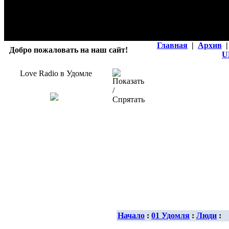
Главная
|
Архив
|
Добро пожаловать на наш сайт!
U
Love Radio в Удомле
Начало
:
01 Удомля
:
Люди
: