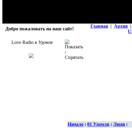
Главная
|
Архив
|
Добро пожаловать на наш сайт!
U
Love Radio в Удомле
Начало
:
01 Удомля
:
Люди
: