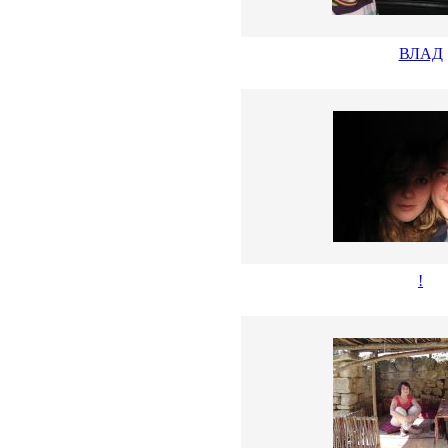
ВЛАД
!