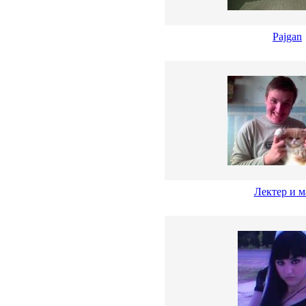
Pajgan
Лектер и м