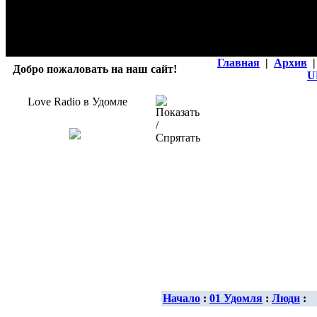
Главная
|
Архив
|
Добро пожаловать на наш сайт!
U
Love Radio в Удомле
Начало
:
01 Удомля
:
Люди
: