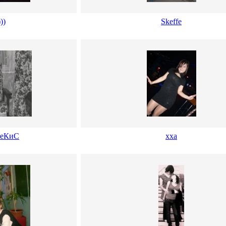
))
Skeffe
СеКиС
хха