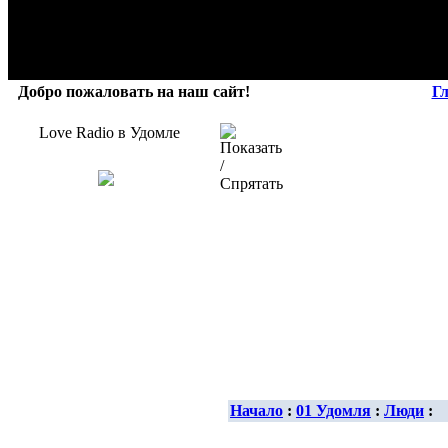
Добро пожаловать на наш сайт!
Г
Love Radio в Удомле
Начало
:
01 Удомля
:
Люди
: