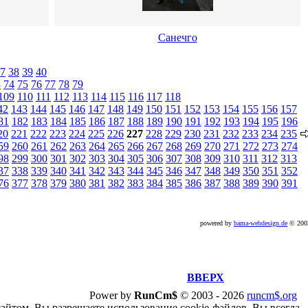
Санечго
7
38
39
40
3
74
75
76
77
78
79
109
110
111
112
113
114
115
116
117
118
42
143
144
145
146
147
148
149
150
151
152
153
154
155
156
157
81
182
183
184
185
186
187
188
189
190
191
192
193
194
195
196
20
221
222
223
224
225
226
227
228
229
230
231
232
233
234
235
59
260
261
262
263
264
265
266
267
268
269
270
271
272
273
274
98
299
300
301
302
303
304
305
306
307
308
309
310
311
312
313
37
338
339
340
341
342
343
344
345
346
347
348
349
350
351
352
76
377
378
379
380
381
382
383
384
385
386
387
388
389
390
391
powered by
bama-webdesign.de
© 20
ВВЕРХ
Power by
RunCm$
©
2003 -
2026
runcm$.org
сайтом, Вы разрешаете использование cookie-файлов. Вы всегда