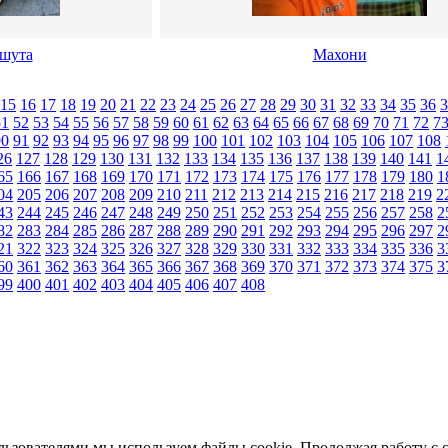
ашута
Махони
15
16
17
18
19
20
21
22
23
24
25
26
27
28
29
30
31
32
33
34
35
36
3
51
52
53
54
55
56
57
58
59
60
61
62
63
64
65
66
67
68
69
70
71
72
7
90
91
92
93
94
95
96
97
98
99
100
101
102
103
104
105
106
107
108
26
127
128
129
130
131
132
133
134
135
136
137
138
139
140
141
1
65
166
167
168
169
170
171
172
173
174
175
176
177
178
179
180
1
04
205
206
207
208
209
210
211
212
213
214
215
216
217
218
219
2
43
244
245
246
247
248
249
250
251
252
253
254
255
256
257
258
2
82
283
284
285
286
287
288
289
290
291
292
293
294
295
296
297
2
21
322
323
324
325
326
327
328
329
330
331
332
333
334
335
336
3
60
361
362
363
364
365
366
367
368
369
370
371
372
373
374
375
3
99
400
401
402
403
404
405
406
407
408
льзователями мы используем файлы cookie. Продолжая работу с 