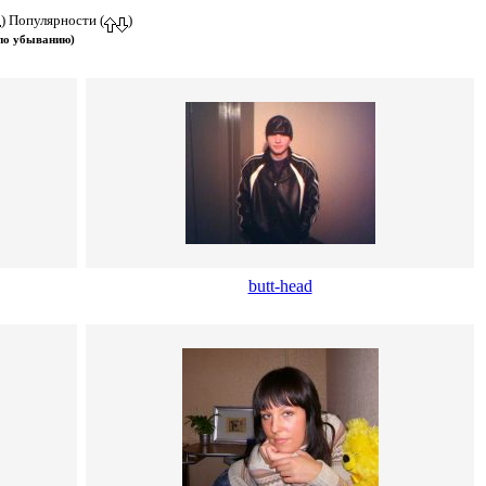
) Популярности (
)
 по убыванию)
butt-head