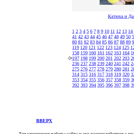
Катюха и Д
1
2
3
4
5
6
7
8
9
10
11
12
13
14
41
42
43
44
45
46
47
48
49
50
80
81
82
83
84
85
86
87
88
89
119
120
121
122
123
124
125
1
158
159
160
161
162
163
164
1
197
198
199
200
201
202
203
2
236
237
238
239
240
241
242
2
275
276
277
278
279
280
281
2
314
315
316
317
318
319
320
3
353
354
355
356
357
358
359
3
392
393
394
395
396
397
398
3
ВВЕРХ
Для улучшения работы сайта и его взаимодействия с по