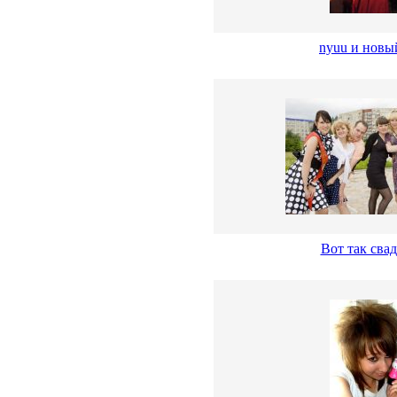
nyuu и новы
Вот так свад