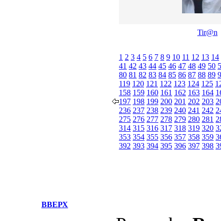
Tir@n
1
2
3
4
5
6
7
8
9
10
11
12
13
14
41
42
43
44
45
46
47
48
49
50
80
81
82
83
84
85
86
87
88
89
119
120
121
122
123
124
125
1
158
159
160
161
162
163
164
1
197
198
199
200
201
202
203
2
236
237
238
239
240
241
242
2
275
276
277
278
279
280
281
2
314
315
316
317
318
319
320
3
353
354
355
356
357
358
359
3
392
393
394
395
396
397
398
3
ВВЕРХ