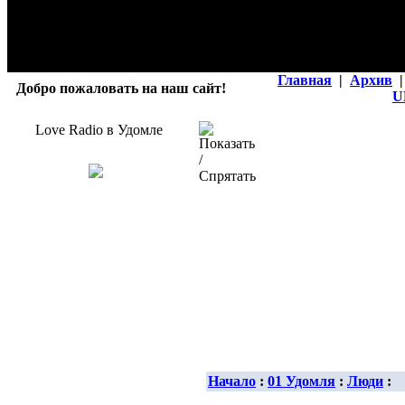
Главная
|
Архив
|
Добро пожаловать на наш сайт!
U
Love Radio в Удомле
Начало
:
01 Удомля
:
Люди
: