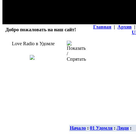
Главная
|
Архив
|
Добро пожаловать на наш сайт!
U
Love Radio в Удомле
Начало
:
01 Удомля
:
Люди
: