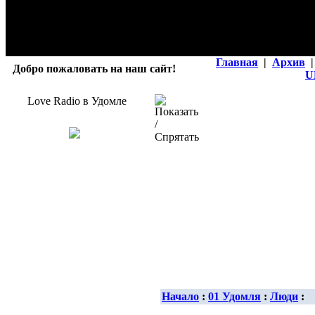
Главная
|
Архив
|
Добро пожаловать на наш сайт!
U
Love Radio в Удомле
Начало
:
01 Удомля
:
Люди
: