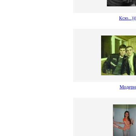
Ксю...))
Модерн