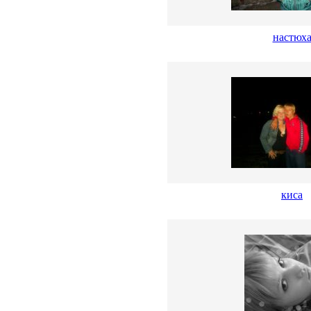
настюх
киса