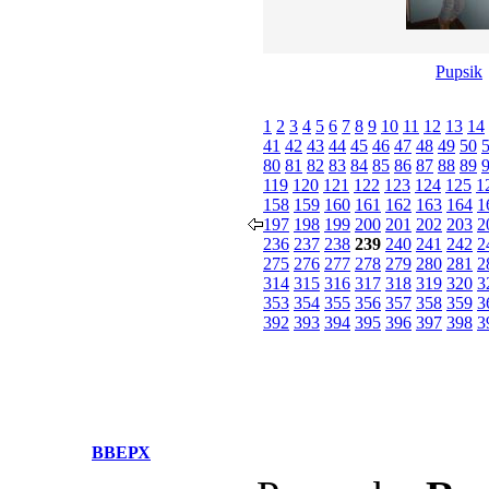
Pupsik
1
2
3
4
5
6
7
8
9
10
11
12
13
14
41
42
43
44
45
46
47
48
49
50
80
81
82
83
84
85
86
87
88
89
119
120
121
122
123
124
125
1
158
159
160
161
162
163
164
1
197
198
199
200
201
202
203
2
236
237
238
239
240
241
242
2
275
276
277
278
279
280
281
2
314
315
316
317
318
319
320
3
353
354
355
356
357
358
359
3
392
393
394
395
396
397
398
3
ВВЕРХ