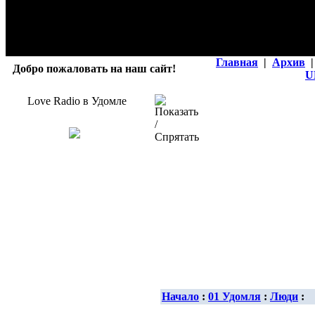
Главная
|
Архив
|
Добро пожаловать на наш сайт!
U
Love Radio в Удомле
Начало
:
01 Удомля
:
Люди
: