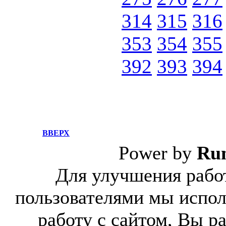
314
315
316
353
354
355
392
393
394
ВВЕРХ
Power by
Ru
Для улучшения работ
пользователями мы испол
работу с сайтом, Вы р