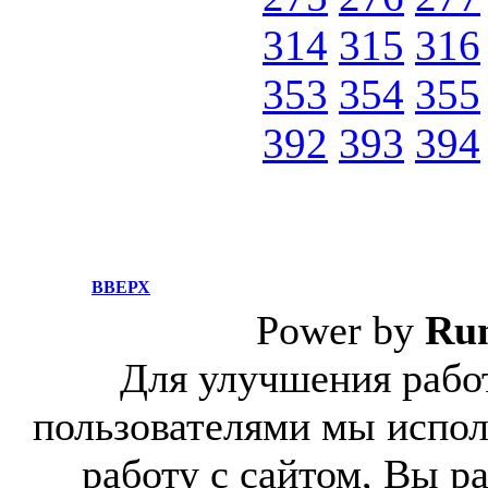
314
315
316
353
354
355
392
393
394
ВВЕРХ
Power by
Ru
Для улучшения работ
пользователями мы испол
работу с сайтом, Вы р