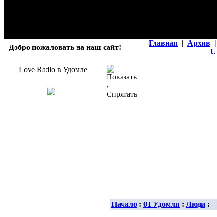
Главная
|
Архив
|
Добро пожаловать на наш сайт!
U
Love Radio в Удомле
Начало
:
01 Удомля
:
Люди
: