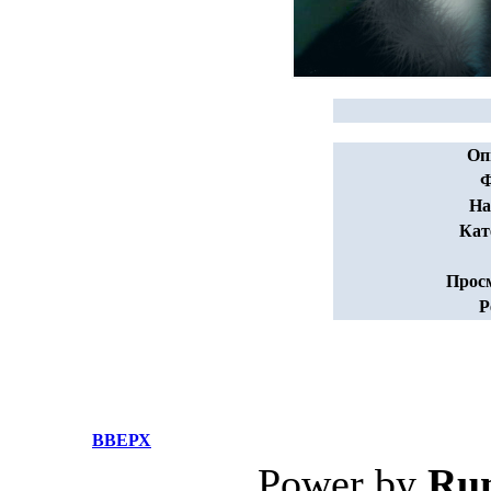
Оп
Ф
На
Кат
Прос
Р
ВВЕРХ
Power by
Ru