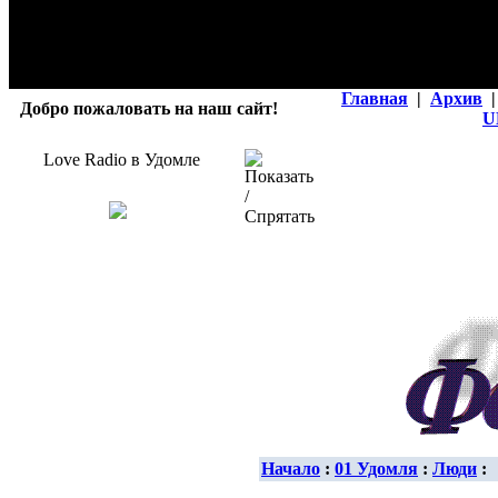
Главная
|
Архив
|
Добро пожаловать на наш сайт!
U
Love Radio в Удомле
Начало
:
01 Удомля
:
Люди
: