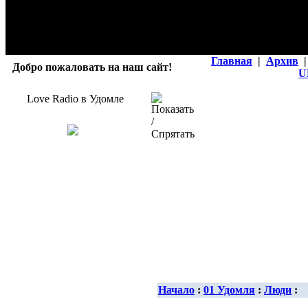
Главная
|
Архив
|
Добро пожаловать на наш сайт!
U
Love Radio в Удомле
Начало
:
01 Удомля
:
Люди
: