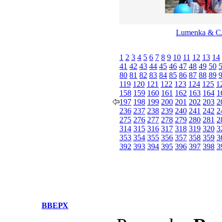
Lumenka & С
1
2
3
4
5
6
7
8
9
10
11
12
13
14
41
42
43
44
45
46
47
48
49
50
80
81
82
83
84
85
86
87
88
89
119
120
121
122
123
124
125
1
158
159
160
161
162
163
164
1
197
198
199
200
201
202
203
2
236
237
238
239
240
241
242
2
275
276
277
278
279
280
281
2
314
315
316
317
318
319
320
3
353
354
355
356
357
358
359
3
392
393
394
395
396
397
398
3
ВВЕРХ