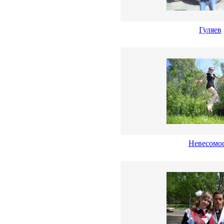
Гуляев
Невесомо