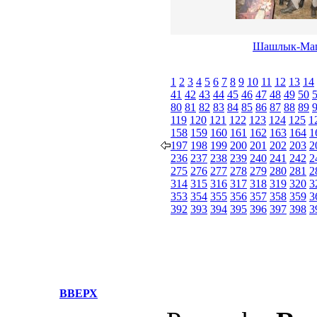
Шашлык-Ма
1
2
3
4
5
6
7
8
9
10
11
12
13
14
41
42
43
44
45
46
47
48
49
50
80
81
82
83
84
85
86
87
88
89
119
120
121
122
123
124
125
1
158
159
160
161
162
163
164
1
197
198
199
200
201
202
203
2
236
237
238
239
240
241
242
2
275
276
277
278
279
280
281
2
314
315
316
317
318
319
320
3
353
354
355
356
357
358
359
3
392
393
394
395
396
397
398
3
ВВЕРХ