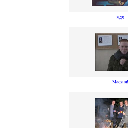
мдя
Масяня