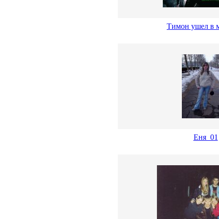
Тимон ушел в 
Еня_01