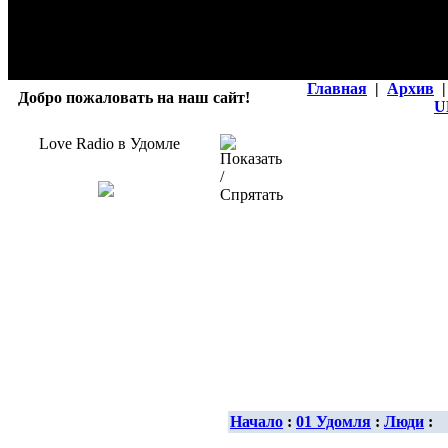
Главная
|
Архив
|
Добро пожаловать на наш сайт!
U
Love Radio в Удомле
Начало
:
01 Удомля
:
Люди
: