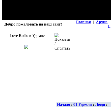
Главная
|
Архив
|
Добро пожаловать на наш сайт!
U
Love Radio в Удомле
Начало
:
01 Удомля
:
Люди
: