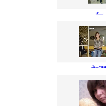
scum
Дашкеви