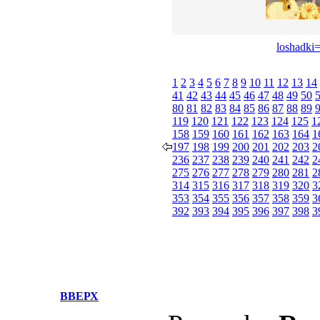
loshadki=
1
2
3
4
5
6
7
8
9
10
11
12
13
14
41
42
43
44
45
46
47
48
49
50
80
81
82
83
84
85
86
87
88
89
119
120
121
122
123
124
125
1
158
159
160
161
162
163
164
1
197
198
199
200
201
202
203
2
236
237
238
239
240
241
242
2
275
276
277
278
279
280
281
2
314
315
316
317
318
319
320
3
353
354
355
356
357
358
359
3
392
393
394
395
396
397
398
3
ВВЕРХ