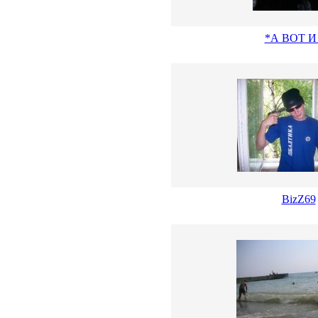
*А ВОТ И
BizZ69