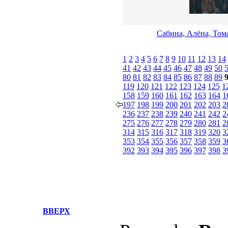
Сабина, Алёна, Тома
1
2
3
4
5
6
7
8
9
10
11
12
13
14
41
42
43
44
45
46
47
48
49
50
80
81
82
83
84
85
86
87
88
89
119
120
121
122
123
124
125
1
158
159
160
161
162
163
164
1
197
198
199
200
201
202
203
2
236
237
238
239
240
241
242
2
275
276
277
278
279
280
281
2
314
315
316
317
318
319
320
3
353
354
355
356
357
358
359
3
392
393
394
395
396
397
398
3
ВВЕРХ