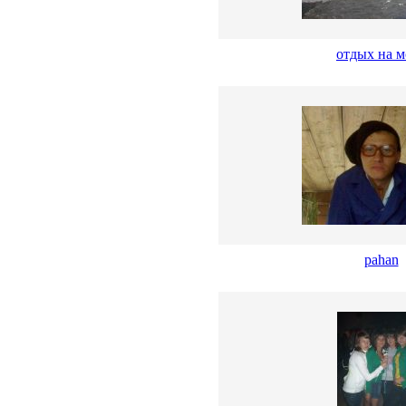
отдых на м
pahan