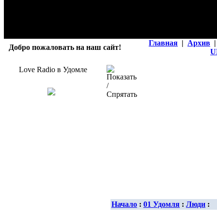
Главная
|
Архив
|
Добро пожаловать на наш сайт!
U
Love Radio в Удомле
Начало
:
01 Удомля
:
Люди
: