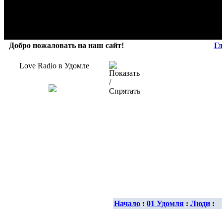
Добро пожаловать на наш сайт!
Г
Love Radio в Удомле
Начало
:
01 Удомля
:
Люди
: