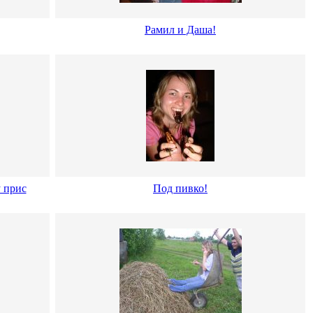
Рамил и Даша!
у прис
Под пивко!