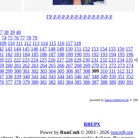
ГР-Р-Р-Р-Р-Р-Р-Р-Р-Р-Р-Р-Р-Р-Р
7
38
39
40
3
74
75
76
77
78
79
109
110
111
112
113
114
115
116
117
118
42
143
144
145
146
147
148
149
150
151
152
153
154
155
156
157
81
182
183
184
185
186
187
188
189
190
191
192
193
194
195
196
20
221
222
223
224
225
226
227
228
229
230
231
232
233
234
235
59
260
261
262
263
264
265
266
267
268
269
270
271
272
273
274
98
299
300
301
302
303
304
305
306
307
308
309
310
311
312
313
37
338
339
340
341
342
343
344
345
346
347
348
349
350
351
352
76
377
378
379
380
381
382
383
384
385
386
387
388
389
390
391
powered by
bama-webdesign.de
© 20
ВВЕРХ
Power by
RunCm$
©
2003 -
2026
runcm$.org
сайтом, Вы разрешаете использование cookie-файлов. Вы всегда