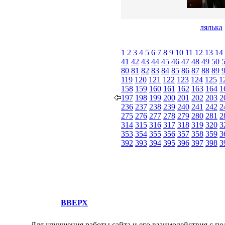
лялька
1
2
3
4
5
6
7
8
9
10
11
12
13
14
41
42
43
44
45
46
47
48
49
50
80
81
82
83
84
85
86
87
88
89
119
120
121
122
123
124
125
1
158
159
160
161
162
163
164
1
197
198
199
200
201
202
203
2
236
237
238
239
240
241
242
2
275
276
277
278
279
280
281
2
314
315
316
317
318
319
320
3
353
354
355
356
357
358
359
3
392
393
394
395
396
397
398
3
ВВЕРХ
Для улучшения работы сайта и его взаимодействия с по