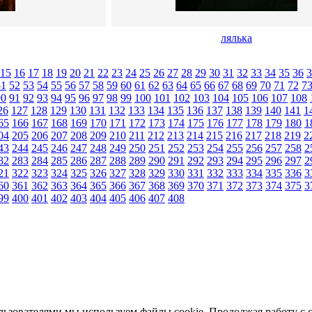
лялька
15
16
17
18
19
20
21
22
23
24
25
26
27
28
29
30
31
32
33
34
35
36
3
51
52
53
54
55
56
57
58
59
60
61
62
63
64
65
66
67
68
69
70
71
72
7
90
91
92
93
94
95
96
97
98
99
100
101
102
103
104
105
106
107
108
26
127
128
129
130
131
132
133
134
135
136
137
138
139
140
141
1
65
166
167
168
169
170
171
172
173
174
175
176
177
178
179
180
1
04
205
206
207
208
209
210
211
212
213
214
215
216
217
218
219
2
43
244
245
246
247
248
249
250
251
252
253
254
255
256
257
258
2
82
283
284
285
286
287
288
289
290
291
292
293
294
295
296
297
2
21
322
323
324
325
326
327
328
329
330
331
332
333
334
335
336
3
60
361
362
363
364
365
366
367
368
369
370
371
372
373
374
375
3
99
400
401
402
403
404
405
406
407
408
льзователями мы используем файлы cookie. Продолжая работу с 