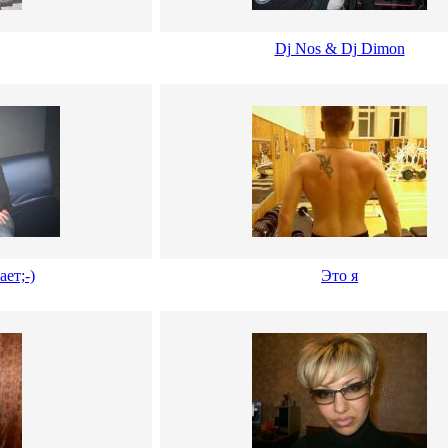
Dj Nos & Dj Dimon
ет;-)
Это я