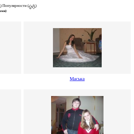
) Популярности (
)
ыми)
Маська