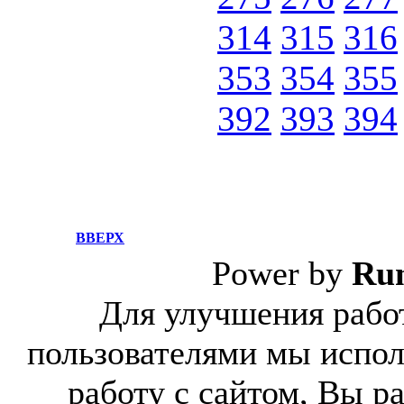
314
315
316
353
354
355
392
393
394
ВВЕРХ
Power by
Ru
Для улучшения работ
пользователями мы испол
работу с сайтом, Вы р