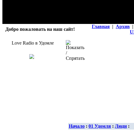
Главная
|
Архив
|
Добро пожаловать на наш сайт!
U
Love Radio в Удомле
Начало
:
01 Удомля
:
Люди
: