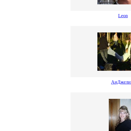
Leon
АнДжели