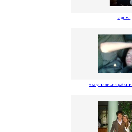
я дома
мы устали..на работе