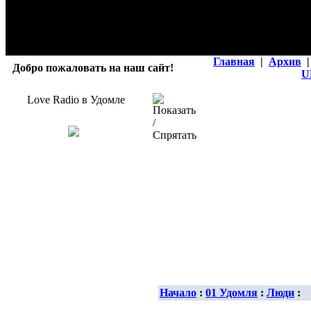
Главная
|
Архив
|
Добро пожаловать на наш сайт!
U
Love Radio в Удомле
Начало
:
01 Удомля
:
Люди
: