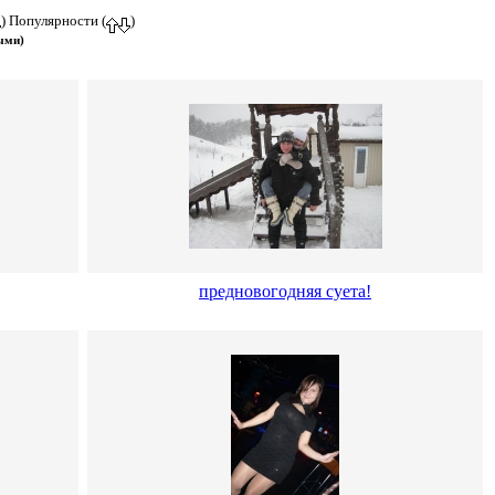
) Популярности (
)
ыми)
предновогодняя суета!