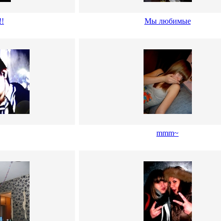
!!
Мы любимые
mmm~