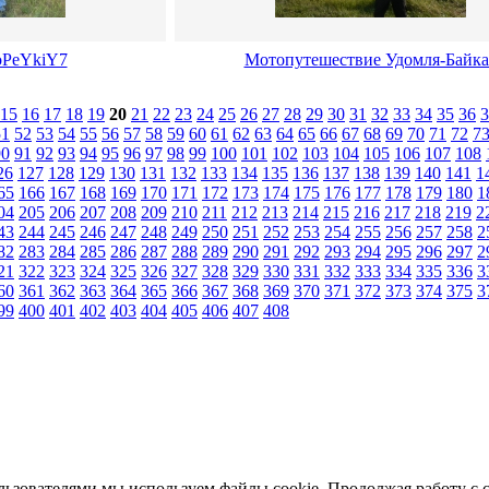
PeYkiY7
Мотопутешествие Удомля-Байка
15
16
17
18
19
20
21
22
23
24
25
26
27
28
29
30
31
32
33
34
35
36
3
51
52
53
54
55
56
57
58
59
60
61
62
63
64
65
66
67
68
69
70
71
72
7
90
91
92
93
94
95
96
97
98
99
100
101
102
103
104
105
106
107
108
26
127
128
129
130
131
132
133
134
135
136
137
138
139
140
141
1
65
166
167
168
169
170
171
172
173
174
175
176
177
178
179
180
1
04
205
206
207
208
209
210
211
212
213
214
215
216
217
218
219
2
43
244
245
246
247
248
249
250
251
252
253
254
255
256
257
258
2
82
283
284
285
286
287
288
289
290
291
292
293
294
295
296
297
2
21
322
323
324
325
326
327
328
329
330
331
332
333
334
335
336
3
60
361
362
363
364
365
366
367
368
369
370
371
372
373
374
375
3
99
400
401
402
403
404
405
406
407
408
льзователями мы используем файлы cookie. Продолжая работу с 