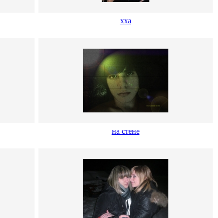
хха
на стене