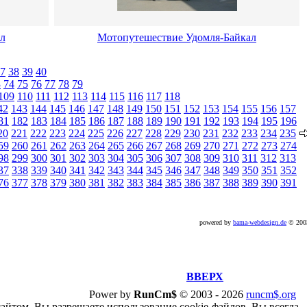
л
Мотопутешествие Удомля-Байкал
7
38
39
40
3
74
75
76
77
78
79
109
110
111
112
113
114
115
116
117
118
42
143
144
145
146
147
148
149
150
151
152
153
154
155
156
157
81
182
183
184
185
186
187
188
189
190
191
192
193
194
195
196
20
221
222
223
224
225
226
227
228
229
230
231
232
233
234
235
59
260
261
262
263
264
265
266
267
268
269
270
271
272
273
274
98
299
300
301
302
303
304
305
306
307
308
309
310
311
312
313
37
338
339
340
341
342
343
344
345
346
347
348
349
350
351
352
76
377
378
379
380
381
382
383
384
385
386
387
388
389
390
391
powered by
bama-webdesign.de
© 20
ВВЕРХ
Power by
RunCm$
©
2003 -
2026
runcm$.org
сайтом, Вы разрешаете использование cookie-файлов. Вы всегда