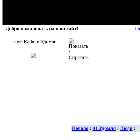
Добро пожаловать на наш сайт!
Г
Love Radio в Удомле
Начало
:
01 Удомля
:
Люди
: