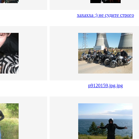
хахахха :) не судите строго
p9120159.jpg.jpg