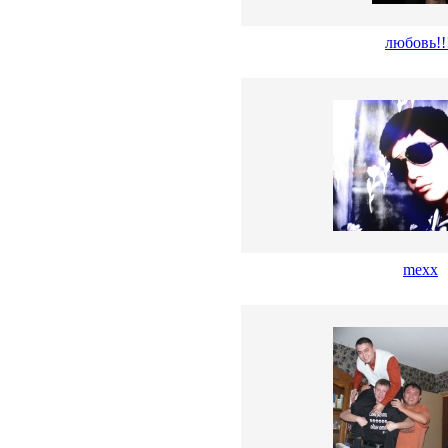
любовь!!
mexx