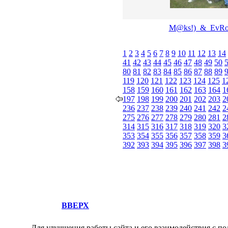
М@ks!)_&_EvRo
1
2
3
4
5
6
7
8
9
10
11
12
13
14
41
42
43
44
45
46
47
48
49
50
80
81
82
83
84
85
86
87
88
89
119
120
121
122
123
124
125
1
158
159
160
161
162
163
164
1
197
198
199
200
201
202
203
2
236
237
238
239
240
241
242
2
275
276
277
278
279
280
281
2
314
315
316
317
318
319
320
3
353
354
355
356
357
358
359
3
392
393
394
395
396
397
398
3
ВВЕРХ
Для улучшения работы сайта и его взаимодействия с по