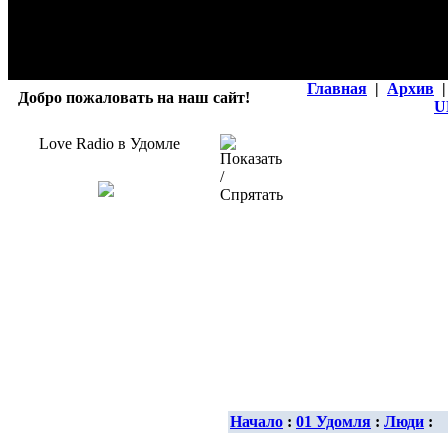
Главная
|
Архив
|
Добро пожаловать на наш сайт!
U
Love Radio в Удомле
Начало
:
01 Удомля
:
Люди
: