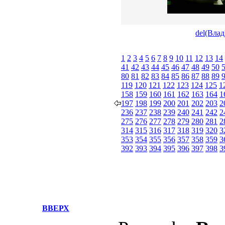
del(Влад
1
2
3
4
5
6
7
8
9
10
11
12
13
14
41
42
43
44
45
46
47
48
49
50
80
81
82
83
84
85
86
87
88
89
119
120
121
122
123
124
125
1
158
159
160
161
162
163
164
1
197
198
199
200
201
202
203
2
236
237
238
239
240
241
242
2
275
276
277
278
279
280
281
2
314
315
316
317
318
319
320
3
353
354
355
356
357
358
359
3
392
393
394
395
396
397
398
3
ВВЕРХ