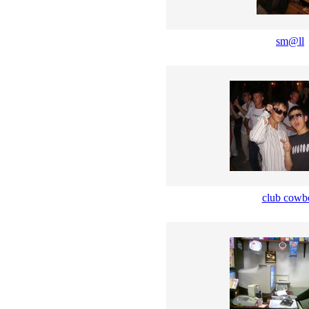
sm@ll
club cowb