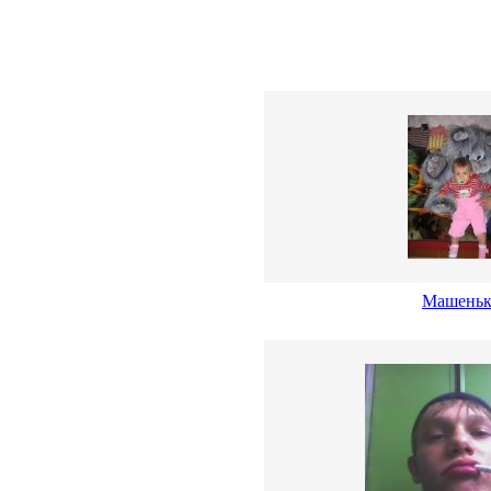
Машеньк