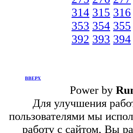
314
315
316
353
354
355
392
393
394
ВВЕРХ
Power by
Ru
Для улучшения работ
пользователями мы испол
работу с сайтом, Вы р