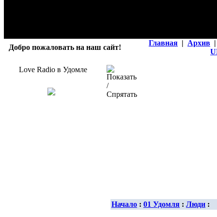
Главная
|
Архив
|
Добро пожаловать на наш сайт!
U
Love Radio в Удомле
Начало
:
01 Удомля
:
Люди
: