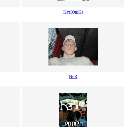
КатЮшКа
NeR