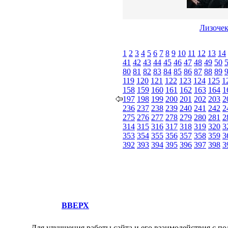
Лизоче
1
2
3
4
5
6
7
8
9
10
11
12
13
14
41
42
43
44
45
46
47
48
49
50
80
81
82
83
84
85
86
87
88
89
119
120
121
122
123
124
125
1
158
159
160
161
162
163
164
1
197
198
199
200
201
202
203
2
236
237
238
239
240
241
242
2
275
276
277
278
279
280
281
2
314
315
316
317
318
319
320
3
353
354
355
356
357
358
359
3
392
393
394
395
396
397
398
3
ВВЕРХ
Для улучшения работы сайта и его взаимодействия с по