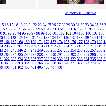
к
Лизочек и Юляшка
15
16
17
18
19
20
21
22
23
24
25
26
27
28
29
30
31
32
33
34
35
36
3
51
52
53
54
55
56
57
58
59
60
61
62
63
64
65
66
67
68
69
70
71
72
7
90
91
92
93
94
95
96
97
98
99
100
101
102
103
104
105
106
107
108
26
127
128
129
130
131
132
133
134
135
136
137
138
139
140
141
1
65
166
167
168
169
170
171
172
173
174
175
176
177
178
179
180
1
04
205
206
207
208
209
210
211
212
213
214
215
216
217
218
219
2
43
244
245
246
247
248
249
250
251
252
253
254
255
256
257
258
2
82
283
284
285
286
287
288
289
290
291
292
293
294
295
296
297
2
21
322
323
324
325
326
327
328
329
330
331
332
333
334
335
336
3
60
361
362
363
364
365
366
367
368
369
370
371
372
373
374
375
3
99
400
401
402
403
404
405
406
407
408
льзователями мы используем файлы cookie. Продолжая работу с 