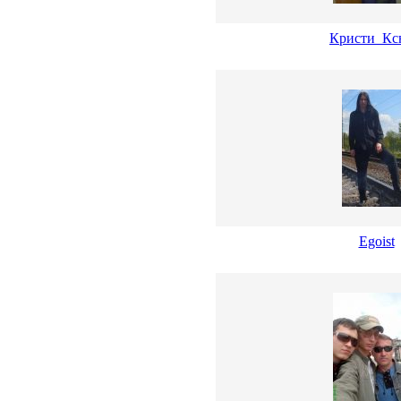
Кристи_Кс
Egoist