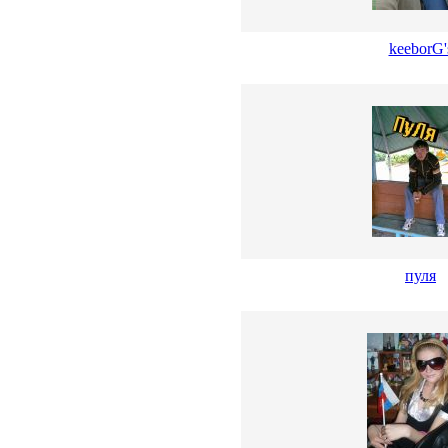
keeborG'
пуля