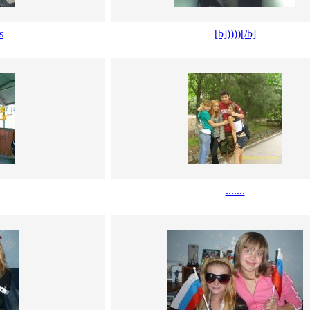
s
[b]))))[/b]
.......