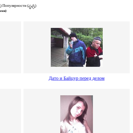
) Популярности (
)
ыми)
Дато и Байцур перед делом