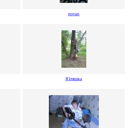
потап
Юляшка