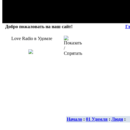
Добро пожаловать на наш сайт!
Г
Love Radio в Удомле
Начало
:
01 Удомля
:
Люди
: