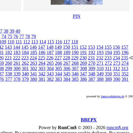
PIN
7
38
39
40
3
74
75
76
77
78
79
109
110
111
112
113
114
115
116
117
118
42
143
144
145
146
147
148
149
150
151
152
153
154
155
156
157
81
182
183
184
185
186
187
188
189
190
191
192
193
194
195
196
20
221
222
223
224
225
226
227
228
229
230
231
232
233
234
235
59
260
261
262
263
264
265
266
267
268
269
270
271
272
273
274
98
299
300
301
302
303
304
305
306
307
308
309
310
311
312
313
37
338
339
340
341
342
343
344
345
346
347
348
349
350
351
352
76
377
378
379
380
381
382
383
384
385
386
387
388
389
390
391
powered by
bama-webdesign.de
© 20
ВВЕРХ
Power by
RunCm$
©
2003 -
2026
runcm$.org
сайтом, Вы разрешаете использование cookie-файлов. Вы всегда