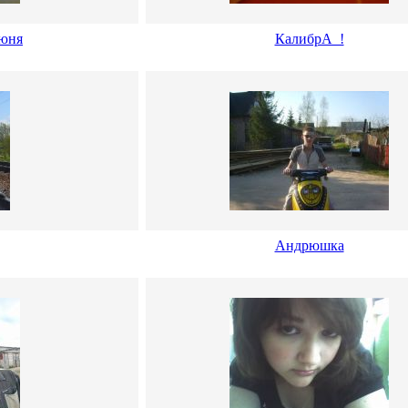
юня
КалибрА_!
Андрюшка