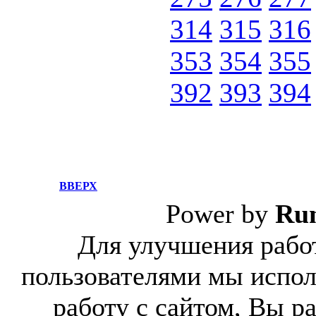
314
315
316
353
354
355
392
393
394
ВВЕРХ
Power by
Ru
Для улучшения работ
пользователями мы испол
работу с сайтом, Вы р