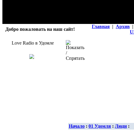
Главная
|
Архив
|
Добро пожаловать на наш сайт!
U
Love Radio в Удомле
Начало
:
01 Удомля
:
Люди
: