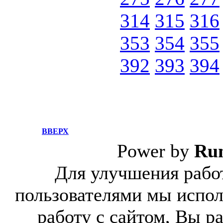
314
315
316
353
354
355
392
393
394
ВВЕРХ
Power by
Ru
Для улучшения работ
пользователями мы испол
работу с сайтом, Вы р