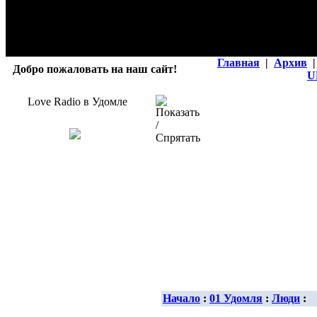
Главная
|
Архив
|
Добро пожаловать на наш сайт!
U
Love Radio в Удомле
Начало
:
01 Удомля
:
Люди
: