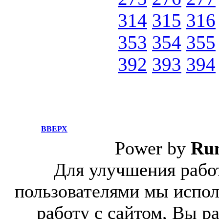
314
315
316
353
354
355
392
393
394
ВВЕРХ
Power by
Ru
Для улучшения работ
пользователями мы испол
работу с сайтом, Вы р