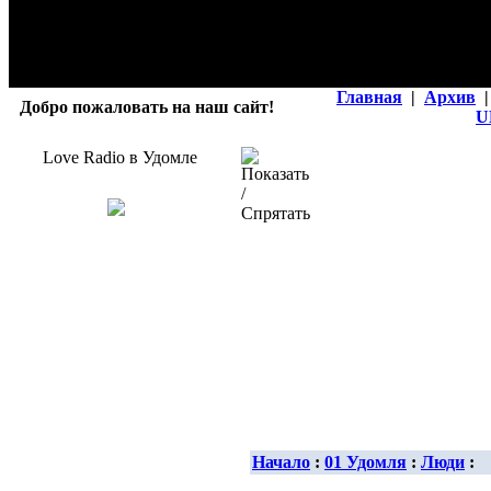
Главная
|
Архив
|
Добро пожаловать на наш сайт!
U
Love Radio в Удомле
Начало
:
01 Удомля
:
Люди
: