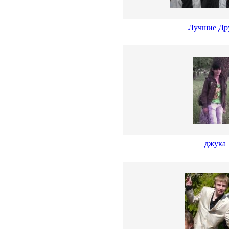
Лучшие Др
джука