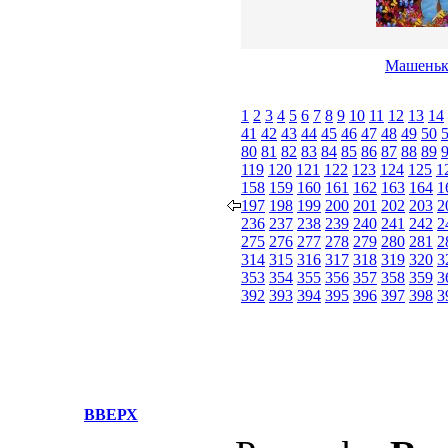
Машеньк
1
2
3
4
5
6
7
8
9
10
11
12
13
14
41
42
43
44
45
46
47
48
49
50
80
81
82
83
84
85
86
87
88
89
119
120
121
122
123
124
125
1
158
159
160
161
162
163
164
1
197
198
199
200
201
202
203
2
236
237
238
239
240
241
242
2
275
276
277
278
279
280
281
2
314
315
316
317
318
319
320
3
353
354
355
356
357
358
359
3
392
393
394
395
396
397
398
3
ВВЕРХ