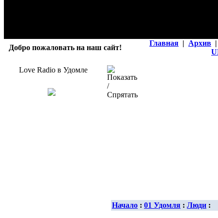
Главная
|
Архив
|
Добро пожаловать на наш сайт!
U
Love Radio в Удомле
Начало
:
01 Удомля
:
Люди
: