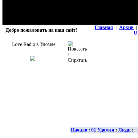
Главная
|
Архив
|
Добро пожаловать на наш сайт!
U
Love Radio в Удомле
Начало
:
01 Удомля
:
Люди
: