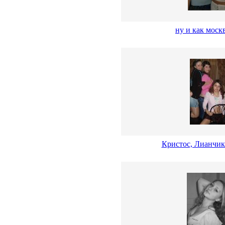
ну и как моск
Кристос, Лианчи